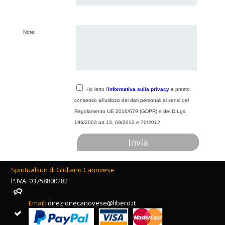
Note:
Ho letto l'
informativa sulla privacy
e presto
consenso all'utilizzo dei dati personali ai sensi del
Regolamento UE 2016/679 (GDPR) e dei D.Lgs.
196/2003 art.13, 69/2012 e 70/2012
Spiritualsun di Giuliano Canovese
P.IVA: 03758800282
Email:
direzionecanovese@libero.it